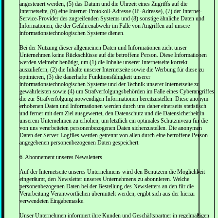
angesteuert werden, (5) das Datum und die Uhrzeit eines Zugriffs auf die
Internetseite, (6) eine Internet-Protokoll-Adresse (IP-Adresse), (7) der Internet-
Service-Provider des zugreifenden Systems und (8) sonstige ähnliche Daten und
Informationen, die der Gefahrenabwehr im Falle von Angriffen auf unsere
informationstechnologischen Systeme dienen.
Bei der Nutzung dieser allgemeinen Daten und Informationen zieht unser
Unternehmen keine Rückschlüsse auf die betroffene Person. Diese Informationen
werden vielmehr benötigt, um (1) die Inhalte unserer Internetseite korrekt
auszuliefern, (2) die Inhalte unserer Internetseite sowie die Werbung für diese zu
optimieren, (3) die dauerhafte Funktionsfähigkeit unserer
informationstechnologischen Systeme und der Technik unserer Internetseite zu
gewährleisten sowie (4) um Strafverfolgungsbehörden im Falle eines Cyberangriffes
die zur Strafverfolgung notwendigen Informationen bereitzustellen. Diese anonym
erhobenen Daten und Informationen werden durch uns daher einerseits statistisch
und ferner mit dem Ziel ausgewertet, den Datenschutz und die Datensicherheit in
unserem Unternehmen zu erhöhen, um letztlich ein optimales Schutzniveau für die
von uns verarbeiteten personenbezogenen Daten sicherzustellen. Die anonymen
Daten der Server-Logfiles werden getrennt von allen durch eine betroffene Person
angegebenen personenbezogenen Daten gespeichert.
6. Abonnement unseres Newsletters
Auf der Internetseite unseres Unternehmens wird den Benutzern die Möglichkeit
eingeräumt, den Newsletter unseres Unternehmens zu abonnieren. Welche
personenbezogenen Daten bei der Bestellung des Newsletters an den für die
Verarbeitung Verantwortlichen übermittelt werden, ergibt sich aus der hierzu
verwendeten Eingabemaske.
Unser Unternehmen informiert ihre Kunden und Geschäftspartner in regelmäßigen