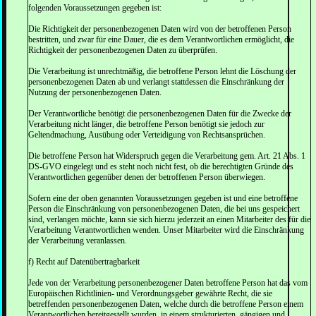
folgenden Voraussetzungen gegeben ist:
Die Richtigkeit der personenbezogenen Daten wird von der betroffenen Person
bestritten, und zwar für eine Dauer, die es dem Verantwortlichen ermöglicht, die
Richtigkeit der personenbezogenen Daten zu überprüfen.
Die Verarbeitung ist unrechtmäßig, die betroffene Person lehnt die Löschung der
personenbezogenen Daten ab und verlangt stattdessen die Einschränkung der
Nutzung der personenbezogenen Daten.
Der Verantwortliche benötigt die personenbezogenen Daten für die Zwecke der
Verarbeitung nicht länger, die betroffene Person benötigt sie jedoch zur
Geltendmachung, Ausübung oder Verteidigung von Rechtsansprüchen.
Die betroffene Person hat Widerspruch gegen die Verarbeitung gem. Art. 21 Abs. 1
DS-GVO eingelegt und es steht noch nicht fest, ob die berechtigten Gründe des
Verantwortlichen gegenüber denen der betroffenen Person überwiegen.
Sofern eine der oben genannten Voraussetzungen gegeben ist und eine betroffene
Person die Einschränkung von personenbezogenen Daten, die bei uns gespeichert
sind, verlangen möchte, kann sie sich hierzu jederzeit an einen Mitarbeiter des für die
Verarbeitung Verantwortlichen wenden. Unser Mitarbeiter wird die Einschränkung
der Verarbeitung veranlassen.
f) Recht auf Datenübertragbarkeit
Jede von der Verarbeitung personenbezogener Daten betroffene Person hat das vom
Europäischen Richtlinien- und Verordnungsgeber gewährte Recht, die sie
betreffenden personenbezogenen Daten, welche durch die betroffene Person einem
Verantwortlichen bereitgestellt wurden, in einem strukturierten, gängigen und