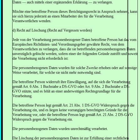
Daten — auch mittels einer ergänzenden Erklärung — zu verlangen.
Möchte eine betroffene Person dieses Berichtigungsrecht in Anspruch nehmen, kann
sie sich hierzu jederzeit an einen Mitarbeiter des für die Verarbeitung
Verantwortlichen wenden.
d) Recht auf Löschung (Recht auf Vergessen werden)
Jede von der Verarbeitung personenbezogener Daten betroffene Person hat das vom
Europäischen Richtlinien- und Verordnungsgeber gewährte Recht, von dem
Verantwortlichen zu verlangen, dass die sie betreffenden personenbezogenen Daten
unverzüglich gelöscht werden, sofern einer der folgenden Gründe zutrifft und soweit
die Verarbeitung nicht erforderlich ist:
Die personenbezogenen Daten wurden für solche Zwecke erhoben oder auf sonstige
Weise verarbeitet, für welche sie nicht mehr notwendig sind.
Die betroffene Person widerruft ihre Einwilligung, auf die sich die Verarbeitung
gemäß Art. 6 Abs. 1 Buchstabe a DS-GVO oder Art. 9 Abs. 2 Buchstabe a DS-
GVO stützte, und es fehlt an einer anderweitigen Rechtsgrundlage für die
Verarbeitung.
Die betroffene Person legt gemäß Art. 21 Abs. 1 DS-GVO Widerspruch gegen die
Verarbeitung ein, und es liegen keine vorrangigen berechtigten Gründe für die
Verarbeitung vor, oder die betroffene Person legt gemäß Art. 21 Abs. 2 DS-GVO
Widerspruch gegen die Verarbeitung ein.
Die personenbezogenen Daten wurden unrechtmäßig verarbeitet.
Die Löschung der personenbezogenen Daten ist zur Erfüllung einer rechtlichen