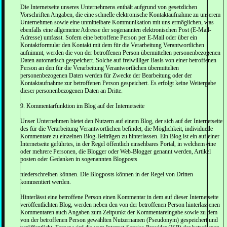
Die Internetseite unseres Unternehmens enthält aufgrund von gesetzlichen
Vorschriften Angaben, die eine schnelle elektronische Kontaktaufnahme zu unserem
Unternehmen sowie eine unmittelbare Kommunikation mit uns ermöglichen, was
ebenfalls eine allgemeine Adresse der sogenannten elektronischen Post (E-Mail-
Adresse) umfasst. Sofern eine betroffene Person per E-Mail oder über ein
Kontaktformular den Kontakt mit dem für die Verarbeitung Verantwortlichen
aufnimmt, werden die von der betroffenen Person übermittelten personenbezogenen
Daten automatisch gespeichert. Solche auf freiwilliger Basis von einer betroffenen
Person an den für die Verarbeitung Verantwortlichen übermittelten
personenbezogenen Daten werden für Zwecke der Bearbeitung oder der
Kontaktaufnahme zur betroffenen Person gespeichert. Es erfolgt keine Weitergabe
dieser personenbezogenen Daten an Dritte.
9. Kommentarfunktion im Blog auf der Internetseite
Unser Unternehmen bietet den Nutzern auf einem Blog, der sich auf der Internetseite
des für die Verarbeitung Verantwortlichen befindet, die Möglichkeit, individuelle
Kommentare zu einzelnen Blog-Beiträgen zu hinterlassen. Ein Blog ist ein auf einer
Internetseite geführtes, in der Regel öffentlich einsehbares Portal, in welchem eine
oder mehrere Personen, die Blogger oder Web-Blogger genannt werden, Artikel
posten oder Gedanken in sogenannten Blogposts
niederschreiben können. Die Blogposts können in der Regel von Dritten
kommentiert werden.
Hinterlässt eine betroffene Person einen Kommentar in dem auf dieser Internetseite
veröffentlichten Blog, werden neben den von der betroffenen Person hinterlassenen
Kommentaren auch Angaben zum Zeitpunkt der Kommentareingabe sowie zu dem
von der betroffenen Person gewählten Nutzernamen (Pseudonym) gespeichert und