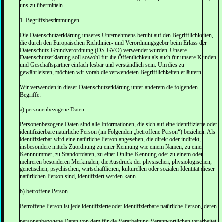
uns zu übermitteln.
1. Begriffsbestimmungen
Die Datenschutzerklärung unseres Unternehmens beruht auf den Begrifflichkeiten,
die durch den Europäischen Richtlinien- und Verordnungsgeber beim Erlass der
Datenschutz-Grundverordnung (DS-GVO) verwendet wurden. Unsere
Datenschutzerklärung soll sowohl für die Öffentlichkeit als auch für unsere Kunden
und Geschäftspartner einfach lesbar und verständlich sein. Um dies zu
gewährleisten, möchten wir vorab die verwendeten Begrifflichkeiten erläutern.
Wir verwenden in dieser Datenschutzerklärung unter anderem die folgenden
Begriffe:
a) personenbezogene Daten
Personenbezogene Daten sind alle Informationen, die sich auf eine identifizierte oder
identifizierbare natürliche Person (im Folgenden „betroffene Person“) beziehen. Als
identifizierbar wird eine natürliche Person angesehen, die direkt oder indirekt,
insbesondere mittels Zuordnung zu einer Kennung wie einem Namen, zu einer
Kennnummer, zu Standortdaten, zu einer Online-Kennung oder zu einem oder
mehreren besonderen Merkmalen, die Ausdruck der physischen, physiologischen,
genetischen, psychischen, wirtschaftlichen, kulturellen oder sozialen Identität dieser
natürlichen Person sind, identifiziert werden kann.
b) betroffene Person
Betroffene Person ist jede identifizierte oder identifizierbare natürliche Person, deren
personenbezogene Daten von dem für die Verarbeitung Verantwortlichen verarbeitet