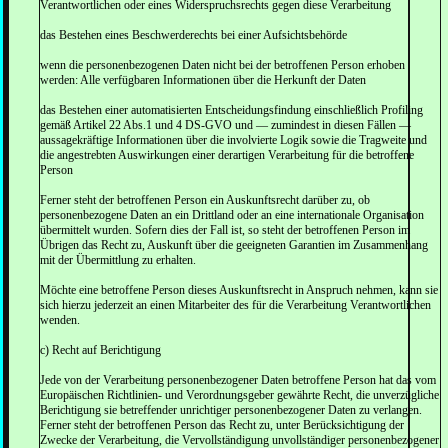
Verantwortlichen oder eines Widerspruchsrechts gegen diese Verarbeitung
das Bestehen eines Beschwerderechts bei einer Aufsichtsbehörde
wenn die personenbezogenen Daten nicht bei der betroffenen Person erhoben
werden: Alle verfügbaren Informationen über die Herkunft der Daten
das Bestehen einer automatisierten Entscheidungsfindung einschließlich Profiling
gemäß Artikel 22 Abs.1 und 4 DS-GVO und — zumindest in diesen Fällen —
aussagekräftige Informationen über die involvierte Logik sowie die Tragweite und
die angestrebten Auswirkungen einer derartigen Verarbeitung für die betroffene
Person
Ferner steht der betroffenen Person ein Auskunftsrecht darüber zu, ob
personenbezogene Daten an ein Drittland oder an eine internationale Organisation
übermittelt wurden. Sofern dies der Fall ist, so steht der betroffenen Person im
Übrigen das Recht zu, Auskunft über die geeigneten Garantien im Zusammenhang
mit der Übermittlung zu erhalten.
Möchte eine betroffene Person dieses Auskunftsrecht in Anspruch nehmen, kann sie
sich hierzu jederzeit an einen Mitarbeiter des für die Verarbeitung Verantwortlichen
wenden.
c) Recht auf Berichtigung
Jede von der Verarbeitung personenbezogener Daten betroffene Person hat das vom
Europäischen Richtlinien- und Verordnungsgeber gewährte Recht, die unverzügliche
Berichtigung sie betreffender unrichtiger personenbezogener Daten zu verlangen.
Ferner steht der betroffenen Person das Recht zu, unter Berücksichtigung der
Zwecke der Verarbeitung, die Vervollständigung unvollständiger personenbezogener