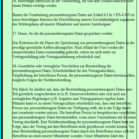
16. Berechtigte Interessen an der Verarbeitung, die von dem Verantwortlichen oder
einem Dritten verfolgt werden
Basiert die Verarbeitung personenbezogener Daten auf Artikel 6 I lit. f DS-GVO ist
unser berechtigtes Interesse die Durchführung unserer Geschäftstätigkeit zugunsten
des Wohlergehens all unserer Mitarbeiter und unserer Anteilseigner.
17. Dauer, für die die personenbezogenen Daten gespeichert werden
Das Kriterium für die Dauer der Speicherung von personenbezogenen Daten ist die
jeweilige gesetzliche Aufbewahrungsfrist. Nach Ablauf der Frist werden die
entsprechenden Daten routinemäßig gelöscht, sofern sie nicht mehr zur
Vertragserfüllung oder Vertragsanbahnung erforderlich sind.
18. Gesetzliche oder vertragliche Vorschriften zur Bereitstellung der
personenbezogenen Daten; Erforderlichkeit für den Vertragsabschluss;
Verpflichtung der betroffenen Person, die personenbezogenen Daten bereitzustellen;
mögliche Folgen der Nichtbereitstellung
Wir klären Sie darüber auf, dass die Bereitstellung personenbezogener Daten zum
Teil gesetzlich vorgeschrieben ist (z.B. Steuervorschriften) oder sich auch aus
vertraglichen Regelungen (z.B. Angaben zum Vertragspartner) ergeben kann.
Mitunter kann es zu einem Vertragsschluss erforderlich sein, dass eine betroffene
Person uns personenbezogene Daten zur Verfügung stellt, die in der Folge durch
uns verarbeitet werden müssen. Die betroffene Person ist beispielsweise verpflichtet
uns personenbezogene Daten bereitzustellen, wenn unser Unternehmen mit ihr einen
Vertrag abschließt. Eine Nichtbereitstellung der personenbezogenen Daten hätte zur
Folge, dass der Vertrag mit dem Betroffenen nicht geschlossen werden könnte. Vor
einer Bereitstellung personenbezogener Daten durch den Betroffenen muss sich der
Betroffene an einen unserer Mitarbeiter wenden. Unser Mitarbeiter klärt den