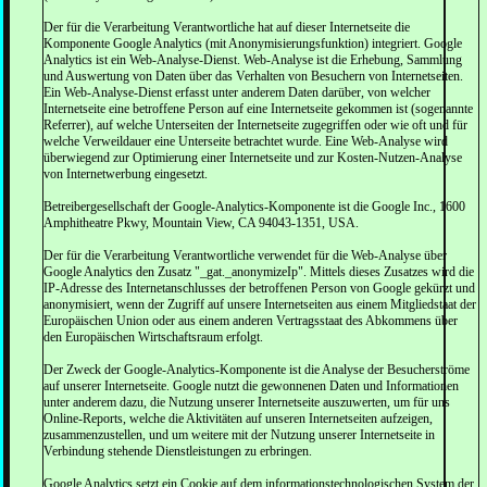
Der für die Verarbeitung Verantwortliche hat auf dieser Internetseite die
Komponente Google Analytics (mit Anonymisierungsfunktion) integriert. Google
Analytics ist ein Web-Analyse-Dienst. Web-Analyse ist die Erhebung, Sammlung
und Auswertung von Daten über das Verhalten von Besuchern von Internetseiten.
Ein Web-Analyse-Dienst erfasst unter anderem Daten darüber, von welcher
Internetseite eine betroffene Person auf eine Internetseite gekommen ist (sogenannte
Referrer), auf welche Unterseiten der Internetseite zugegriffen oder wie oft und für
welche Verweildauer eine Unterseite betrachtet wurde. Eine Web-Analyse wird
überwiegend zur Optimierung einer Internetseite und zur Kosten-Nutzen-Analyse
von Internetwerbung eingesetzt.
Betreibergesellschaft der Google-Analytics-Komponente ist die Google Inc., 1600
Amphitheatre Pkwy, Mountain View, CA 94043-1351, USA.
Der für die Verarbeitung Verantwortliche verwendet für die Web-Analyse über
Google Analytics den Zusatz "_gat._anonymizeIp". Mittels dieses Zusatzes wird die
IP-Adresse des Internetanschlusses der betroffenen Person von Google gekürzt und
anonymisiert, wenn der Zugriff auf unsere Internetseiten aus einem Mitgliedstaat der
Europäischen Union oder aus einem anderen Vertragsstaat des Abkommens über
den Europäischen Wirtschaftsraum erfolgt.
Der Zweck der Google-Analytics-Komponente ist die Analyse der Besucherströme
auf unserer Internetseite. Google nutzt die gewonnenen Daten und Informationen
unter anderem dazu, die Nutzung unserer Internetseite auszuwerten, um für uns
Online-Reports, welche die Aktivitäten auf unseren Internetseiten aufzeigen,
zusammenzustellen, und um weitere mit der Nutzung unserer Internetseite in
Verbindung stehende Dienstleistungen zu erbringen.
Google Analytics setzt ein Cookie auf dem informationstechnologischen System der