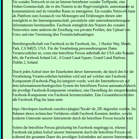
Ein soziales Netzwerk ist ein im Internet betriebener sozialer Treffpunkt, eine
Online-Gemeinschaft, die es den Nutzern in der Regel ermöglicht, untereinander zu
kommunizieren und im virtuellen Raum zu interagieren. Ein soziales Netzwerk kann
als Plattform zum Austausch von Meinungen und Erfahrungen dienen oder
ermöglicht es der Internetgemeinschaft, persönliche oder unternehmensbezogene
Informationen bereitzustellen. Facebook ermöglicht den Nutzern des sozialen
Netzwerkes unter anderem die Erstellung von privaten Profilen, den Upload von
Fotos und eine Vernetzung über Freundschaftsanfragen.
Betreibergesellschaft von Facebook ist die Facebook, Inc., 1 Hacker Way, Menlo
Park, CA 94025, USA. Für die Verarbeitung personenbezogener Daten
Verantwortlicher ist, wenn eine betroffene Person außerhalb der USA oder Kanada
lebt, die Facebook Ireland Ltd., 4 Grand Canal Square, Grand Canal Harbour,
Dublin 2, Ireland.
Durch jeden Aufruf einer der Einzelseiten dieser Internetseite, die durch den für die
Verarbeitung Verantwortlichen betrieben wird und auf welcher eine Facebook-
Komponente (Facebook-Plug-In) integriert wurde, wird der Internetbrowser auf
dem informationstechnologischen System der betroffenen Person automatisch durch
die jeweilige Facebook-Komponente veranlasst, eine Darstellung der entsprechenden
Facebook-Komponente von Facebook herunterzuladen. Eine Gesamtübersicht über
alle Facebook-Plug-Ins kann unter
https://developers.facebook.com/docs/plugins/?locale=de_DE abgerufen werden. Im
Rahmen dieses technischen Verfahrens erhält Facebook Kenntnis darüber, welche
konkrete Unterseite unserer Internetseite durch die betroffene Person besucht wird.
Sofern die betroffene Person gleichzeitig bei Facebook eingeloggt ist, erkennt
Facebook mit jedem Aufruf unserer Internetseite durch die betroffene Person und
während der gesamten Dauer des jeweiligen Aufenthaltes auf unserer Internetseite,