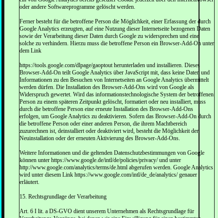
oder andere Softwareprogramme gelöscht werden.
Ferner besteht für die betroffene Person die Möglichkeit, einer Erfassung der durch
Google Analytics erzeugten, auf eine Nutzung dieser Internetseite bezogenen Daten
sowie der Verarbeitung dieser Daten durch Google zu widersprechen und eine
solche zu verhindern. Hierzu muss die betroffene Person ein Browser-Add-On unter
dem Link
https://tools.google.com/dlpage/gaoptout herunterladen und installieren. Dieses
Browser-Add-On teilt Google Analytics über JavaScript mit, dass keine Daten und
Informationen zu den Besuchen von Internetseiten an Google Analytics übermittelt
werden dürfen. Die Installation des Browser-Add-Ons wird von Google als
Widerspruch gewertet. Wird das informationstechnologische System der betroffenen
Person zu einem späteren Zeitpunkt gelöscht, formatiert oder neu installiert, muss
durch die betroffene Person eine erneute Installation des Browser-Add-Ons
erfolgen, um Google Analytics zu deaktivieren. Sofern das Browser-Add-On durch
die betroffene Person oder einer anderen Person, die ihrem Machtbereich
zuzurechnen ist, deinstalliert oder deaktiviert wird, besteht die Möglichkeit der
Neuinstallation oder der erneuten Aktivierung des Browser-Add-Ons.
Weitere Informationen und die geltenden Datenschutzbestimmungen von Google
können unter https://www.google.de/intl/de/policies/privacy/ und unter
http://www.google.com/analytics/terms/de.html abgerufen werden. Google Analytics
wird unter diesem Link https://www.google.com/intl/de_de/analytics/ genauer
erläutert.
15. Rechtsgrundlage der Verarbeitung
Art. 6 I lit. a DS-GVO dient unserem Unternehmen als Rechtsgrundlage für