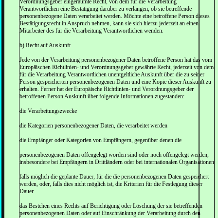
Verordnungsgeber eingeräumte Recht, von dem für die Verarbeitung
Verantwortlichen eine Bestätigung darüber zu verlangen, ob sie betreffende
personenbezogene Daten verarbeitet werden. Möchte eine betroffene Person dieses
Bestätigungsrecht in Anspruch nehmen, kann sie sich hierzu jederzeit an einen
Mitarbeiter des für die Verarbeitung Verantwortlichen wenden.
b) Recht auf Auskunft
Jede von der Verarbeitung personenbezogener Daten betroffene Person hat das vom
Europäischen Richtlinien- und Verordnungsgeber gewährte Recht, jederzeit von dem
für die Verarbeitung Verantwortlichen unentgeltliche Auskunft über die zu seiner
Person gespeicherten personenbezogenen Daten und eine Kopie dieser Auskunft zu
erhalten. Ferner hat der Europäische Richtlinien- und Verordnungsgeber der
betroffenen Person Auskunft über folgende Informationen zugestanden:
die Verarbeitungszwecke
die Kategorien personenbezogener Daten, die verarbeitet werden
die Empfänger oder Kategorien von Empfängern, gegenüber denen die
personenbezogenen Daten offengelegt worden sind oder noch offengelegt werden,
insbesondere bei Empfängern in Drittländern oder bei internationalen Organisationen
falls möglich die geplante Dauer, für die die personenbezogenen Daten gespeichert
werden, oder, falls dies nicht möglich ist, die Kriterien für die Festlegung dieser
Dauer
das Bestehen eines Rechts auf Berichtigung oder Löschung der sie betreffenden
personenbezogenen Daten oder auf Einschränkung der Verarbeitung durch den