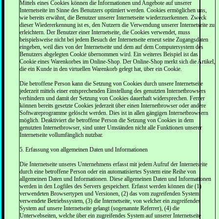
Mittels eines Cookies können die Informationen und Angebote auf unserer
Internetseite im Sinne des Benutzers optimiert werden. Cookies ermöglichen uns,
wie bereits erwähnt, die Benutzer unserer Internetseite wiederzuerkennen. Zweck
dieser Wiedererkennung ist es, den Nutzern die Verwendung unserer Internetseite zu
erleichtern. Der Benutzer einer Internetseite, die Cookies verwendet, muss
beispielsweise nicht bei jedem Besuch der Internetseite erneut seine Zugangsdaten
eingeben, weil dies von der Internetseite und dem auf dem Computersystem des
Benutzers abgelegten Cookie übernommen wird. Ein weiteres Beispiel ist das
Cookie eines Warenkorbes im Online-Shop. Der Online-Shop merkt sich die Artikel,
die ein Kunde in den virtuellen Warenkorb gelegt hat, über ein Cookie.
Die betroffene Person kann die Setzung von Cookies durch unsere Internetseite
jederzeit mittels einer entsprechenden Einstellung des genutzten Internetbrowsers
verhindern und damit der Setzung von Cookies dauerhaft widersprechen. Ferner
können bereits gesetzte Cookies jederzeit über einen Internetbrowser oder andere
Softwareprogramme gelöscht werden. Dies ist in allen gängigen Internetbrowsern
möglich. Deaktiviert die betroffene Person die Setzung von Cookies in dem
genutzten Internetbrowser, sind unter Umständen nicht alle Funktionen unserer
Internetseite vollumfänglich nutzbar.
5. Erfassung von allgemeinen Daten und Informationen
Die Internetseite unseres Unternehmens erfasst mit jedem Aufruf der Internetseite
durch eine betroffene Person oder ein automatisiertes System eine Reihe von
allgemeinen Daten und Informationen. Diese allgemeinen Daten und Informationen
werden in den Logfiles des Servers gespeichert. Erfasst werden können die (1)
verwendeten Browsertypen und Versionen, (2) das vom zugreifenden System
verwendete Betriebssystem, (3) die Internetseite, von welcher ein zugreifendes
System auf unsere Internetseite gelangt (sogenannte Referrer), (4) die
Unterwebseiten, welche über ein zugreifendes System auf unserer Internetseite