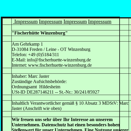
Impressum
Impressum
Impressum
Impressum
"Fischerhütte Winzenburg"
Am Gehrkamp 1
D-31084 Freden / Leine - OT Winzenburg
Telefon: +49 (0)5184/311
E-Mail: info@fischerhuette-winzenburg.de
Internet: www.fischerhuette-winzenburg.de
Inhaber: Marc Jaster
Zuständige Aufsichtsbehörde:
Ordnungsamt Hildesheim
USt-ID DE287146211 -- St.-Nr.: 30/241/85927
Inhaltlich Verantwortlicher gemäß § 10 Absatz 3 MDStV: Marc
Jaster (Anschrift wie oben)
Wir freuen uns sehr über Ihr Interesse an unserem
Unternehmen. Datenschutz hat einen besonders hohen
Stellenwert für unser Unternehmen. Eine Nutzung unserer