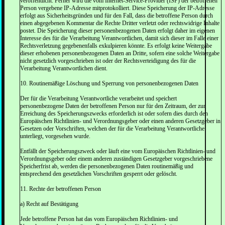
veröffentlicht. Ferner wird die vom Internet-Service-Provider (ISP) der betroffenen
Person vergebene IP-Adresse mitprotokolliert. Diese Speicherung der IP-Adresse
erfolgt aus Sicherheitsgründen und für den Fall, dass die betroffene Person durch
einen abgegebenen Kommentar die Rechte Dritter verletzt oder rechtswidrige Inhalte
postet. Die Speicherung dieser personenbezogenen Daten erfolgt daher im eigenen
Interesse des für die Verarbeitung Verantwortlichen, damit sich dieser im Falle einer
Rechtsverletzung gegebenenfalls exkulpieren könnte. Es erfolgt keine Weitergabe
dieser erhobenen personenbezogenen Daten an Dritte, sofern eine solche Weitergabe
nicht gesetzlich vorgeschrieben ist oder der Rechtsverteidigung des für die
Verarbeitung Verantwortlichen dient.
10. Routinemäßige Löschung und Sperrung von personenbezogenen Daten
Der für die Verarbeitung Verantwortliche verarbeitet und speichert
personenbezogene Daten der betroffenen Person nur für den Zeitraum, der zur
Erreichung des Speicherungszwecks erforderlich ist oder sofern dies durch den
Europäischen Richtlinien- und Verordnungsgeber oder einen anderen Gesetzgeber in
Gesetzen oder Vorschriften, welchen der für die Verarbeitung Verantwortliche
unterliegt, vorgesehen wurde.
Entfällt der Speicherungszweck oder läuft eine vom Europäischen Richtlinien- und
Verordnungsgeber oder einem anderen zuständigen Gesetzgeber vorgeschriebene
Speicherfrist ab, werden die personenbezogenen Daten routinemäßig und
entsprechend den gesetzlichen Vorschriften gesperrt oder gelöscht.
11. Rechte der betroffenen Person
a) Recht auf Bestätigung
Jede betroffene Person hat das vom Europäischen Richtlinien- und