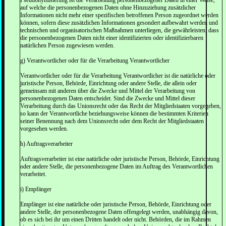
Pseudonymisierung ist die Verarbeitung personenbezogener Daten in einer Weise,
auf welche die personenbezogenen Daten ohne Hinzuziehung zusätzlicher
Informationen nicht mehr einer spezifischen betroffenen Person zugeordnet werden
können, sofern diese zusätzlichen Informationen gesondert aufbewahrt werden und
technischen und organisatorischen Maßnahmen unterliegen, die gewährleisten, dass
die personenbezogenen Daten nicht einer identifizierten oder identifizierbaren
natürlichen Person zugewiesen werden.
g) Verantwortlicher oder für die Verarbeitung Verantwortlicher
Verantwortlicher oder für die Verarbeitung Verantwortlicher ist die natürliche oder
juristische Person, Behörde, Einrichtung oder andere Stelle, die allein oder
gemeinsam mit anderen über die Zwecke und Mittel der Verarbeitung von
personenbezogenen Daten entscheidet. Sind die Zwecke und Mittel dieser
Verarbeitung durch das Unionsrecht oder das Recht der Mitgliedstaaten vorgegeben,
so kann der Verantwortliche beziehungsweise können die bestimmten Kriterien
seiner Benennung nach dem Unionsrecht oder dem Recht der Mitgliedstaaten
vorgesehen werden.
h) Auftragsverarbeiter
Auftragsverarbeiter ist eine natürliche oder juristische Person, Behörde, Einrichtung
oder andere Stelle, die personenbezogene Daten im Auftrag des Verantwortlichen
verarbeitet.
i) Empfänger
Empfänger ist eine natürliche oder juristische Person, Behörde, Einrichtung oder
andere Stelle, der personenbezogene Daten offengelegt werden, unabhängig davon,
ob es sich bei ihr um einen Dritten handelt oder nicht. Behörden, die im Rahmen