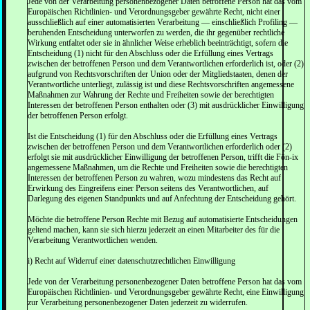
Jede von der Verarbeitung personenbezogener Daten betroffene Person hat das vom
Europäischen Richtlinien- und Verordnungsgeber gewährte Recht, nicht einer
ausschließlich auf einer automatisierten Verarbeitung — einschließlich Profiling —
beruhenden Entscheidung unterworfen zu werden, die ihr gegenüber rechtliche
Wirkung entfaltet oder sie in ähnlicher Weise erheblich beeinträchtigt, sofern die
Entscheidung (1) nicht für den Abschluss oder die Erfüllung eines Vertrags
zwischen der betroffenen Person und dem Verantwortlichen erforderlich ist, oder (2)
aufgrund von Rechtsvorschriften der Union oder der Mitgliedstaaten, denen der
Verantwortliche unterliegt, zulässig ist und diese Rechtsvorschriften angemessene
Maßnahmen zur Wahrung der Rechte und Freiheiten sowie der berechtigten
Interessen der betroffenen Person enthalten oder (3) mit ausdrücklicher Einwilligung
der betroffenen Person erfolgt.
Ist die Entscheidung (1) für den Abschluss oder die Erfüllung eines Vertrags
zwischen der betroffenen Person und dem Verantwortlichen erforderlich oder (2)
erfolgt sie mit ausdrücklicher Einwilligung der betroffenen Person, trifft die Fön-ix
angemessene Maßnahmen, um die Rechte und Freiheiten sowie die berechtigten
Interessen der betroffenen Person zu wahren, wozu mindestens das Recht auf
Erwirkung des Eingreifens einer Person seitens des Verantwortlichen, auf
Darlegung des eigenen Standpunkts und auf Anfechtung der Entscheidung gehört.
Möchte die betroffene Person Rechte mit Bezug auf automatisierte Entscheidungen
geltend machen, kann sie sich hierzu jederzeit an einen Mitarbeiter des für die
Verarbeitung Verantwortlichen wenden.
i) Recht auf Widerruf einer datenschutzrechtlichen Einwilligung
Jede von der Verarbeitung personenbezogener Daten betroffene Person hat das vom
Europäischen Richtlinien- und Verordnungsgeber gewährte Recht, eine Einwilligung
zur Verarbeitung personenbezogener Daten jederzeit zu widerrufen.