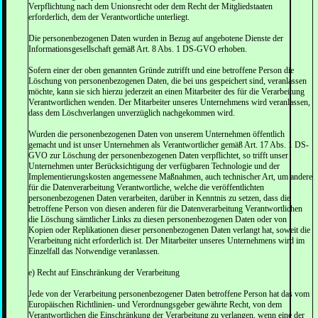
Verpflichtung nach dem Unionsrecht oder dem Recht der Mitgliedstaaten
erforderlich, dem der Verantwortliche unterliegt.
Die personenbezogenen Daten wurden in Bezug auf angebotene Dienste der
Informationsgesellschaft gemäß Art. 8 Abs. 1 DS-GVO erhoben.
Sofern einer der oben genannten Gründe zutrifft und eine betroffene Person die
Löschung von personenbezogenen Daten, die bei uns gespeichert sind, veranlassen
möchte, kann sie sich hierzu jederzeit an einen Mitarbeiter des für die Verarbeitung
Verantwortlichen wenden. Der Mitarbeiter unseres Unternehmens wird veranlassen,
dass dem Löschverlangen unverzüglich nachgekommen wird.
Wurden die personenbezogenen Daten von unserem Unternehmen öffentlich
gemacht und ist unser Unternehmen als Verantwortlicher gemäß Art. 17 Abs. 1 DS-
GVO zur Löschung der personenbezogenen Daten verpflichtet, so trifft unser
Unternehmen unter Berücksichtigung der verfügbaren Technologie und der
Implementierungskosten angemessene Maßnahmen, auch technischer Art, um andere
für die Datenverarbeitung Verantwortliche, welche die veröffentlichten
personenbezogenen Daten verarbeiten, darüber in Kenntnis zu setzen, dass die
betroffene Person von diesen anderen für die Datenverarbeitung Verantwortlichen
die Löschung sämtlicher Links zu diesen personenbezogenen Daten oder von
Kopien oder Replikationen dieser personenbezogenen Daten verlangt hat, soweit die
Verarbeitung nicht erforderlich ist. Der Mitarbeiter unseres Unternehmens wird im
Einzelfall das Notwendige veranlassen.
e) Recht auf Einschränkung der Verarbeitung
Jede von der Verarbeitung personenbezogener Daten betroffene Person hat das vom
Europäischen Richtlinien- und Verordnungsgeber gewährte Recht, von dem
Verantwortlichen die Einschränkung der Verarbeitung zu verlangen, wenn eine der