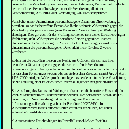
Widerspruchs nicht mehr, es sei denn, wir können zwingende schutzwürdige
Gründe für die Verarbeitung nachweisen, die den Interessen, Rechten und Freiheiten
der betroffenen Person überwiegen, oder die Verarbeitung dient der
Geltendmachung, Ausübung oder Verteidigung von Rechtsansprüchen.
Verarbeitet unser Unternehmen personenbezogene Daten, um Direktwerbung zu
betreiben, so hat die betroffene Person das Recht, jederzeit Widerspruch gegen die
Verarbeitung der personenbezogenen Daten zum Zwecke derartiger Werbung
einzulegen. Dies gilt auch für das Profiling, soweit es mit solcher Direktwerbung in
Verbindung steht. Widerspricht die betroffene Person gegenüber unserem
Unternehmen der Verarbeitung für Zwecke der Direktwerbung, so wird unser
Unternehmen die personenbezogenen Daten nicht mehr für diese Zwecke
verarbeiten.
Zudem hat die betroffene Person das Recht, aus Gründen, die sich aus ihrer
besonderen Situation ergeben, gegen die sie betreffende Verarbeitung
personenbezogener Daten, die bei unserem Unternehmen zu wissenschaftlichen oder
historischen Forschungszwecken oder zu statistischen Zwecken gemäß Art. 89 Abs.
1 DS-GVO erfolgen, Widerspruch einzulegen, es sei denn, eine solche Verarbeitung
ist zur Erfüllung einer im öffentlichen Interesse liegenden Aufgabe erforderlich.
Zur Ausübung des Rechts auf Widerspruch kann sich die betroffene Person direkt
jeden Mitarbeiter unseres Unternehmens wenden. Der betroffenen Person steht es
ferner frei, im Zusammenhang mit der Nutzung von Diensten der
Informationsgesellschaft, ungeachtet der Richtlinie 2002/58/EG, ihr
Widerspruchsrecht mittels automatisierter Verfahren auszuüben, bei denen
technische Spezifikationen verwendet werden.
h) Automatisierte Entscheidungen im Einzelfall einschließlich Profiling