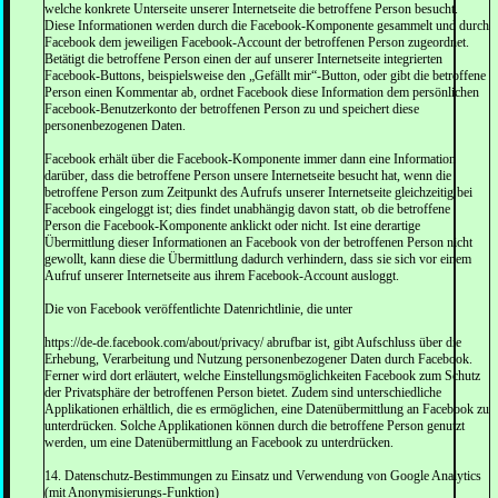
welche konkrete Unterseite unserer Internetseite die betroffene Person besucht.
Diese Informationen werden durch die Facebook-Komponente gesammelt und durch
Facebook dem jeweiligen Facebook-Account der betroffenen Person zugeordnet.
Betätigt die betroffene Person einen der auf unserer Internetseite integrierten
Facebook-Buttons, beispielsweise den „Gefällt mir“-Button, oder gibt die betroffene
Person einen Kommentar ab, ordnet Facebook diese Information dem persönlichen
Facebook-Benutzerkonto der betroffenen Person zu und speichert diese
personenbezogenen Daten.
Facebook erhält über die Facebook-Komponente immer dann eine Information
darüber, dass die betroffene Person unsere Internetseite besucht hat, wenn die
betroffene Person zum Zeitpunkt des Aufrufs unserer Internetseite gleichzeitig bei
Facebook eingeloggt ist; dies findet unabhängig davon statt, ob die betroffene
Person die Facebook-Komponente anklickt oder nicht. Ist eine derartige
Übermittlung dieser Informationen an Facebook von der betroffenen Person nicht
gewollt, kann diese die Übermittlung dadurch verhindern, dass sie sich vor einem
Aufruf unserer Internetseite aus ihrem Facebook-Account ausloggt.
Die von Facebook veröffentlichte Datenrichtlinie, die unter
https://de-de.facebook.com/about/privacy/ abrufbar ist, gibt Aufschluss über die
Erhebung, Verarbeitung und Nutzung personenbezogener Daten durch Facebook.
Ferner wird dort erläutert, welche Einstellungsmöglichkeiten Facebook zum Schutz
der Privatsphäre der betroffenen Person bietet. Zudem sind unterschiedliche
Applikationen erhältlich, die es ermöglichen, eine Datenübermittlung an Facebook zu
unterdrücken. Solche Applikationen können durch die betroffene Person genutzt
werden, um eine Datenübermittlung an Facebook zu unterdrücken.
14. Datenschutz-Bestimmungen zu Einsatz und Verwendung von Google Analytics
(mit Anonymisierungs-Funktion)