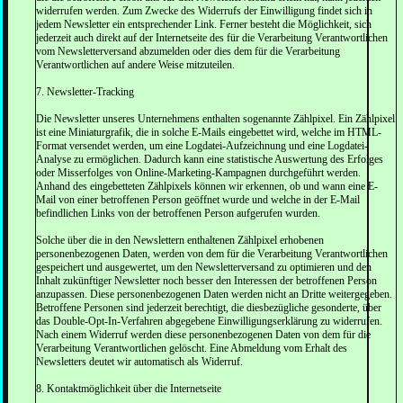
widerrufen werden. Zum Zwecke des Widerrufs der Einwilligung findet sich in
jedem Newsletter ein entsprechender Link. Ferner besteht die Möglichkeit, sich
jederzeit auch direkt auf der Internetseite des für die Verarbeitung Verantwortlichen
vom Newsletterversand abzumelden oder dies dem für die Verarbeitung
Verantwortlichen auf andere Weise mitzuteilen.
7. Newsletter-Tracking
Die Newsletter unseres Unternehmens enthalten sogenannte Zählpixel. Ein Zählpixel
ist eine Miniaturgrafik, die in solche E-Mails eingebettet wird, welche im HTML-
Format versendet werden, um eine Logdatei-Aufzeichnung und eine Logdatei-
Analyse zu ermöglichen. Dadurch kann eine statistische Auswertung des Erfolges
oder Misserfolges von Online-Marketing-Kampagnen durchgeführt werden.
Anhand des eingebetteten Zählpixels können wir erkennen, ob und wann eine E-
Mail von einer betroffenen Person geöffnet wurde und welche in der E-Mail
befindlichen Links von der betroffenen Person aufgerufen wurden.
Solche über die in den Newslettern enthaltenen Zählpixel erhobenen
personenbezogenen Daten, werden von dem für die Verarbeitung Verantwortlichen
gespeichert und ausgewertet, um den Newsletterversand zu optimieren und den
Inhalt zukünftiger Newsletter noch besser den Interessen der betroffenen Person
anzupassen. Diese personenbezogenen Daten werden nicht an Dritte weitergegeben.
Betroffene Personen sind jederzeit berechtigt, die diesbezügliche gesonderte, über
das Double-Opt-In-Verfahren abgegebene Einwilligungserklärung zu widerrufen.
Nach einem Widerruf werden diese personenbezogenen Daten von dem für die
Verarbeitung Verantwortlichen gelöscht. Eine Abmeldung vom Erhalt des
Newsletters deutet wir automatisch als Widerruf.
8. Kontaktmöglichkeit über die Internetseite