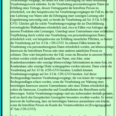
Verarbeitungs-Vorgänge, bei denen wir eine Einwilligung für einen bestimmten
Verarbeitungszweck einholen. Ist die Verarbeitung personenbezogener Daten zur
Erfüllung eines Vertrags, dessen Vertragspartei die betroffene Person ist,
erforderlich, wie dies beispielsweise bei Verarbeitungsvorgängen der Fall ist, die für
eine Lieferung von Waren oder die Erbringung einer sonstigen Leistung oder
Gegenleistung notwendig sind, so beruht die Verarbeitung auf Art. 6 I lit. b DS-
GVO. Gleiches gilt für solche Verarbeitungsvorgänge die zur Durchführung
vorvertraglicher Maßnahmen erforderlich sind, etwa in Fällen von Anfragen zur
unseren Produkten oder Leistungen. Unterliegt unser Unternehmen einer rechtlichen
Verpflichtung durch welche eine Verarbeitung von personenbezogenen Daten
erforderlich wird, wie beispielsweise zur Erfüllung steuerlicher Pflichten, so basiert
die Verarbeitung auf Art. 6 I lit. c DS-GVO. In seltenen Fällen könnte die
Verarbeitung von personenbezogenen Daten erforderlich werden, um lebenswichtige
Interessen der betroffenen Person oder einer anderen natürlichen Person zu
schützen. Dies wäre beispielsweise der Fall, wenn ein Besucher in unserem Betrieb
verletzt werden würde und daraufhin sein Name, sein Alter, seine
Krankenkassendaten oder sonstige lebenswichtige Informationen an einen Arzt, ein
Krankenhaus oder sonstige Dritte weitergegeben werden müssten. Dann würde die
Verarbeitung auf Art. 6 I lit. d DS-GVO beruhen. Letztlich könnten
Verarbeitungsvorgänge auf Art. 6 I lit. f DS-GVO beruhen. Auf dieser
Rechtsgrundlage basieren Verarbeitungsvorgänge, die von keiner der vorgenannten
Rechtsgrundlagen erfasst werden, wenn die Verarbeitung zur Wahrung eines
berechtigten Interesses unseres Unternehmens oder eines Dritten erforderlich ist,
sofern die Interessen, Grundrechte und Grundfreiheiten des Betroffenen nicht
überwiegen. Solche Verarbeitungsvorgänge sind uns insbesondere deshalb gestattet,
weil sie durch den Europäischen Gesetzgeber besonders erwähnt wurden. Er vertrat
insoweit die Auffassung, dass ein berechtigtes Interesse anzunehmen sein könnte,
wenn die betroffene Person ein Kunde des Verantwortlichen ist (Erwägungsgrund
47 Satz 2 DS-GVO).