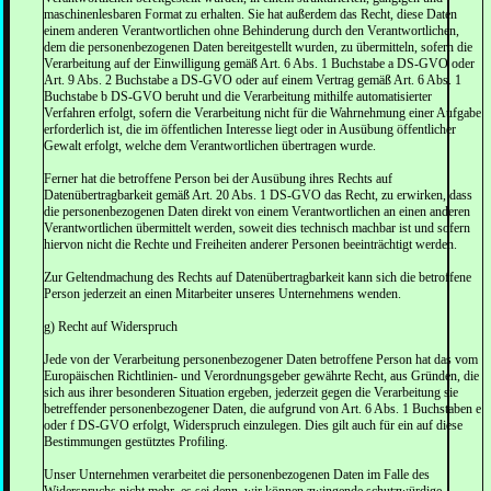
maschinenlesbaren Format zu erhalten. Sie hat außerdem das Recht, diese Daten
einem anderen Verantwortlichen ohne Behinderung durch den Verantwortlichen,
dem die personenbezogenen Daten bereitgestellt wurden, zu übermitteln, sofern die
Verarbeitung auf der Einwilligung gemäß Art. 6 Abs. 1 Buchstabe a DS-GVO oder
Art. 9 Abs. 2 Buchstabe a DS-GVO oder auf einem Vertrag gemäß Art. 6 Abs. 1
Buchstabe b DS-GVO beruht und die Verarbeitung mithilfe automatisierter
Verfahren erfolgt, sofern die Verarbeitung nicht für die Wahrnehmung einer Aufgabe
erforderlich ist, die im öffentlichen Interesse liegt oder in Ausübung öffentlicher
Gewalt erfolgt, welche dem Verantwortlichen übertragen wurde.
Ferner hat die betroffene Person bei der Ausübung ihres Rechts auf
Datenübertragbarkeit gemäß Art. 20 Abs. 1 DS-GVO das Recht, zu erwirken, dass
die personenbezogenen Daten direkt von einem Verantwortlichen an einen anderen
Verantwortlichen übermittelt werden, soweit dies technisch machbar ist und sofern
hiervon nicht die Rechte und Freiheiten anderer Personen beeinträchtigt werden.
Zur Geltendmachung des Rechts auf Datenübertragbarkeit kann sich die betroffene
Person jederzeit an einen Mitarbeiter unseres Unternehmens wenden.
g) Recht auf Widerspruch
Jede von der Verarbeitung personenbezogener Daten betroffene Person hat das vom
Europäischen Richtlinien- und Verordnungsgeber gewährte Recht, aus Gründen, die
sich aus ihrer besonderen Situation ergeben, jederzeit gegen die Verarbeitung sie
betreffender personenbezogener Daten, die aufgrund von Art. 6 Abs. 1 Buchstaben e
oder f DS-GVO erfolgt, Widerspruch einzulegen. Dies gilt auch für ein auf diese
Bestimmungen gestütztes Profiling.
Unser Unternehmen verarbeitet die personenbezogenen Daten im Falle des