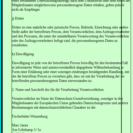
eines bestimmten Untersuchungsauftrags nach dem Unionsrecht oder dem Recht der
Mitgliedstaaten möglicherweise personenbezogene Daten erhalten, gelten jedoch
nicht als Empfänger.
j) Dritter
Dritter ist eine natürliche oder juristische Person, Behörde, Einrichtung oder andere
Stelle außer der betroffenen Person, dem Verantwortlichen, dem Auftragsverarbeiter
und den Personen, die unter der unmittelbaren Verantwortung des Verantwortlichen
oder des Auftragsverarbeiters befugt sind, die personenbezogenen Daten zu
verarbeiten.
k) Einwilligung
Einwilligung ist jede von der betroffenen Person freiwillig für den bestimmten Fall
in informierter Weise und unmissverständlich abgegebene Willensbekundung in
Form einer Erklärung oder einer sonstigen eindeutigen bestätigenden Handlung, mit
der die betroffene Person zu verstehen gibt, dass sie mit der Verarbeitung der sie
betreffenden personenbezogenen Daten einverstanden ist.
2. Name und Anschrift des für die Verarbeitung Verantwortlichen
Verantwortlicher im Sinne der Datenschutz-Grundverordnung, sonstiger in den
Mitgliedstaaten der Europäischen Union geltenden Datenschutzgesetze und anderer
Bestimmungen mit datenschutzrechtlichem Charakter ist die:
Fischerhütte-Winzenburg
Marc Jaster
Am Gehrkamp 1/ 1a