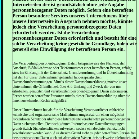
Internetseiten der ist grundsätzlich ohne jede Angabe
personenbezogener Daten möglich. Sofern eine betroffene
Person besondere Services unseres Unternehmens über
unsere Internetseite in Anspruch nehmen möchte, könnte
jedoch eine Verarbeitung personenbezogener Daten
erforderlich werden. Ist die Verarbeitung
personenbezogener Daten erforderlich und besteht für eine
solche Verarbeitung keine gesetzliche Grundlage, holen wir
generell eine Einwilligung der betroffenen Person ein.
Die Verarbeitung personenbezogener Daten, beispielsweise des Namens, der
Anschrift, E-Mail-Adresse oder Telefonnummer einer betroffenen Person, erfolgt
stets im Einklang mit der Datenschutz-Grundverordnung und in Übereinstimmung
mit den für unser Unternehmen geltenden landesspezifischen
Datenschutzbestimmungen. Mittels dieser Datenschutzerklärung möchte unser
Unternehmen die Öffentlichkeit über Art, Umfang und Zweck der von uns
erhobenen, genutzten und verarbeiteten personenbezogenen Daten informieren.
Ferner werden betroffene Personen mittels dieser Datenschutzerklärung über die
ihnen zustehenden Rechte aufgeklärt.
Unser Unternehmen hat als für die Verarbeitung Verantwortlicher zahlreiche
technische und organisatorische Maßnahmen umgesetzt, um einen möglichst
lückenlosen Schutz der über diese Internetseite verarbeiteten personenbezogenen
Daten sicherzustellen. Dennoch können Internetbasierte Datenübertragungen
grundsätzlich Sicherheitslücken aufweisen, sodass ein absoluter Schutz nicht
gewährleistet werden kann. Aus diesem Grund steht es jeder betroffenen Person frei,
personenbezogene Daten auch auf alternativen Wegen, beispielsweise telefonisch, an