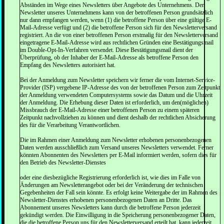
Abständen im Wege eines Newsletters über Angebote des Unternehmens. Der
Newsletter unseres Unternehmens kann von der betroffenen Person grundsätzlich
nur dann empfangen werden, wenn (1) die betroffene Person über eine gültige E-
Mail-Adresse verfügt und (2) die betroffene Person sich für den Newsletterversand
registriert. An die von einer betroffenen Person erstmalig für den Newsletterversand
eingetragene E-Mail-Adresse wird aus rechtlichen Gründen eine Bestätigungsmail
im Double-Opt-In-Verfahren versendet. Diese Bestätigungsmail dient der
Überprüfung, ob der Inhaber der E-Mail-Adresse als betroffene Person den
Empfang des Newsletters autorisiert hat.
Bei der Anmeldung zum Newsletter speichern wir ferner die vom Internet-Service-
Provider (ISP) vergebene IP-Adresse des von der betroffenen Person zum Zeitpunkt
der Anmeldung verwendeten Computersystems sowie das Datum und die Uhrzeit
der Anmeldung. Die Erhebung dieser Daten ist erforderlich, um den(möglichen)
Missbrauch der E-Mail-Adresse einer betroffenen Person zu einem späteren
Zeitpunkt nachvollziehen zu können und dient deshalb der rechtlichen Absicherung
des für die Verarbeitung Verantwortlichen.
Die im Rahmen einer Anmeldung zum Newsletter erhobenen personenbezogenen
Daten werden ausschließlich zum Versand unseres Newsletters verwendet. Ferner
könnten Abonnenten des Newsletters per E-Mail informiert werden, sofern dies für
den Betrieb des Newsletter-Dienstes
oder eine diesbezügliche Registrierung erforderlich ist, wie dies im Falle von
Änderungen am Newsletterangebot oder bei der Veränderung der technischen
Gegebenheiten der Fall sein könnte. Es erfolgt keine Weitergabe der im Rahmen des
Newsletter-Dienstes erhobenen personenbezogenen Daten an Dritte. Das
Abonnement unseres Newsletters kann durch die betroffene Person jederzeit
gekündigt werden. Die Einwilligung in die Speicherung personenbezogener Daten,
die die betroffene Person uns für den Newsletterversand erteilt hat, kann jederzeit