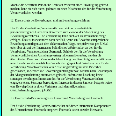
Möchte die betroffene Person ihr Recht auf Widerruf einer Einwilligung geltend
machen, kann sie sich hierzu jederzeit an einen Mitarbeiter des für die Verarbeitung
Verantwortlichen wenden.
12. Datenschutz bei Bewerbungen und im Bewerbungsverfahren
Der für die Verarbeitung Verantwortliche erhebt und verarbeitet die
personenbezogenen Daten von Bewerbern zum Zwecke der Abwicklung des
Bewerbungsverfahrens. Die Verarbeitung kann auch auf elektronischem Wege
erfolgen. Dies ist insbesondere dann der Fall, wenn ein Bewerber entsprechende
Bewerbungsunterlagen auf dem elektronischen Wege, beispielsweise per E-Mail
oder über ein auf der Internetseite befindliches Webformular, an den für die
Verarbeitung Verantwortlichen übermittelt. Schließt der für die Verarbeitung
Verantwortliche einen Anstellungsvertrag mit einem Bewerber, werden die
übermittelten Daten zum Zwecke der Abwicklung des Beschäftigungsverhältnisses
unter Beachtung der gesetzlichen Vorschriften gespeichert. Wird von dem für die
Verarbeitung Verantwortlichen kein Anstellungsvertrag mit dem Bewerber
geschlossen, so werden die Bewerbungsunterlagen zwei Monate nach Bekanntgabe
der Absageentscheidung automatisch gelöscht, sofern einer Löschung keine
sonstigen berechtigten Interessen des für die Verarbeitung Verantwortlichen
entgegenstehen. Sonstiges berechtigtes Interesse in diesem Sinne ist beispielsweise
eine Beweispflicht in einem Verfahren nach dem Allgemeinen
Gleichbehandlungsgesetz (AGG).
13. Datenschutz-Bestimmungen zu Einsatz und Verwendung von Facebook
Der für die Verarbeitung Verantwortliche hat auf dieser Internetseite Komponenten
des Unternehmens Facebook integriert. Facebook ist ein soziales Netzwerk.