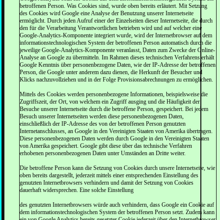
betroffenen Person. Was Cookies sind, wurde oben bereits erläutert. Mit Setzung
des Cookies wird Google eine Analyse der Benutzung unserer Internetseite
ermöglicht. Durch jeden Aufruf einer der Einzelseiten dieser Internetseite, die durch
den für die Verarbeitung Verantwortlichen betrieben wird und auf welcher eine
Google-Analytics-Komponente integriert wurde, wird der Internetbrowser auf dem
informationstechnologischen System der betroffenen Person automatisch durch die
jeweilige Google-Analytics-Komponente veranlasst, Daten zum Zwecke der Online-
Analyse an Google zu übermitteln. Im Rahmen dieses technischen Verfahrens erhält
Google Kenntnis über personenbezogene Daten, wie der IP-Adresse der betroffenen
Person, die Google unter anderem dazu dienen, die Herkunft der Besucher und
Klicks nachzuvollziehen und in der Folge Provisionsabrechnungen zu ermöglichen.
Mittels des Cookies werden personenbezogene Informationen, beispielsweise die
Zugriffszeit, der Ort, von welchem ein Zugriff ausging und die Häufigkeit der
Besuche unserer Internetseite durch die betroffene Person, gespeichert. Bei jedem
Besuch unserer Internetseiten werden diese personenbezogenen Daten,
einschließlich der IP-Adresse des von der betroffenen Person genutzten
Internetanschlusses, an Google in den Vereinigten Staaten von Amerika übertragen.
Diese personenbezogenen Daten werden durch Google in den Vereinigten Staaten
von Amerika gespeichert. Google gibt diese über das technische Verfahren
erhobenen personenbezogenen Daten unter Umständen an Dritte weiter.
Die betroffene Person kann die Setzung von Cookies durch unsere Internetseite, wie
oben bereits dargestellt, jederzeit mittels einer entsprechenden Einstellung des
genutzten Internetbrowsers verhindern und damit der Setzung von Cookies
dauerhaft widersprechen. Eine solche Einstellung
des genutzten Internetbrowsers würde auch verhindern, dass Google ein Cookie auf
dem informationstechnologischen System der betroffenen Person setzt. Zudem kann
ein von Google Analytics bereits gesetzter Cookie jederzeit über den Internetbrowser